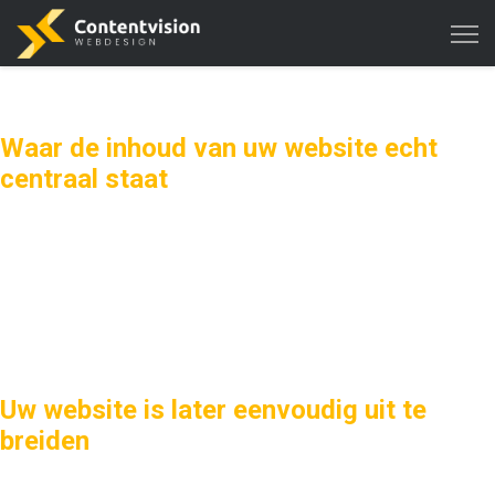
CONTENTVISION
Waar de inhoud van uw website echt
centraal staat
Contentvision kan u helpen bij het realiseren van uw eigen
professionele website.
Niet enkel mooie vormgeving, het gaat uiteindelijk om de inhoud!
KLEIN STARTEN?
Uw website is later eenvoudig uit te
breiden
Uw website groeit gewoon met u mee en is door de modulaire